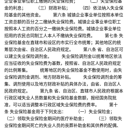
企业事业单位职工缴纳的失业保险费； （二）失业保险基
金的利息； （三）财政补贴； （四）依法纳入失业保
险基金的其他资金。 第六条 城镇企业事业单位按照本单位
工资总额的百分之二缴纳失业保险费。城镇企业事业单位职工
按照本人工资的百分之一缴纳失业保险费。城镇企业事业单位
招用的农民合同制工人本人不缴纳失业保险费。 第七条 失
业保险基金在直辖市和设区的市实行全市统筹；其他地区的统
筹层次由省、自治区人民政府规定。 第八条 省、自治区可
以建立失业保险调剂金。 失业保险调剂金以统筹地区依法
应当征收的失业保险费为基数，按照省、自治区人民政府规定
的比例筹集。 统筹地区的失业保险基金不敷使用时，由失
业保险调剂金调剂、地方财政补贴。 失业保险调剂金的筹
集、调剂使用以及地方财政补贴的具体办法，由省、自治区人
民政府规定。 第九条 省、自治区、直辖市人民政府根据本
行政区域失业人员数量和失业保险基金数额，报经国务院批
准，可以适当调整本行政区域失业保险费的费率。 第十
条 失业保险基金用于下列支出： （一）失业保险金；
（二）领取失业保险金期间的医疗补助金； （三）领取失
业保险金期间死亡的失业人员的丧葬补助金和其供养的配偶、