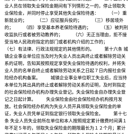
业人员在领取失业保险金期间有下列情形之一的，停止领取失
业保险金，并同时停止享受其他失业保险待遇： （一）重
新就业的； （二）应征服兵役的； （三）移居境外
的； （四）享受基本养老保险待遇的； （五）被判刑
收监执行或者被劳动教养的； （六）无正当理由，拒不接
受当地人民政府指定的部门或者机构介绍的工作的；
（七）有法律、行政法规规定的其他情形的。 第十六条 城
镇企业事业单位应当及时为失业人员出具终止或者解除劳动关
系的证明，告知其按照规定享受失业保险待遇的权利，并将失
业人员的名单自终止或者解除劳动关系之日起７日内报社会保
险经办机构备案。 城镇企业事业单位职工失业后，应当持
本单位为其出具的终止或者解除劳动关系的证明，及时到指定
的社会保险经办机构办理失业登记。失业保险金自办理失业登
记之日起计算。 失业保险金由社会保险经办机构按月发
放。社会保险经办机构为失业人员开具领取失业保险金的单
证，失业人员凭单证到指定银行领取失业保险金。 第十七
条 失业人员失业前所在单位和本人按照规定累计缴费时间满１
年不足５年的，领取失业保险金的期限最长为１２个月；累计