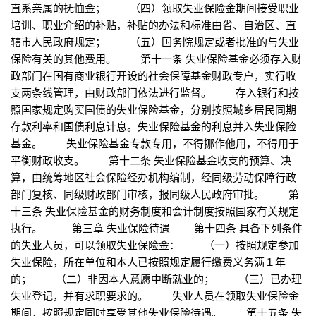
直系亲属的抚恤金； （四）领取失业保险金期间接受职业
培训、职业介绍的补贴，补贴的办法和标准由省、自治区、直
辖市人民政府规定； （五）国务院规定或者批准的与失业
保险有关的其他费用。 第十一条 失业保险基金必须存入财
政部门在国有商业银行开设的社会保障基金财政专户，实行收
支两条线管理，由财政部门依法进行监督。 存入银行和按
照国家规定购买国债的失业保险基金，分别按照城乡居民同期
存款利率和国债利息计息。失业保险基金的利息并入失业保险
基金。 失业保险基金专款专用，不得挪作他用，不得用于
平衡财政收支。 第十二条 失业保险基金收支的预算、决
算，由统筹地区社会保险经办机构编制，经同级劳动保障行政
部门复核、同级财政部门审核，报同级人民政府审批。 第
十三条 失业保险基金的财务制度和会计制度按照国家有关规定
执行。 第三章 失业保险待遇 第十四条 具备下列条件
的失业人员，可以领取失业保险金： （一）按照规定参加
失业保险，所在单位和本人已按照规定履行缴费义务满１年
的； （二）非因本人意愿中断就业的； （三）已办理
失业登记，并有求职要求的。 失业人员在领取失业保险金
期间，按照规定同时享受其他失业保险待遇。 第十五条 失