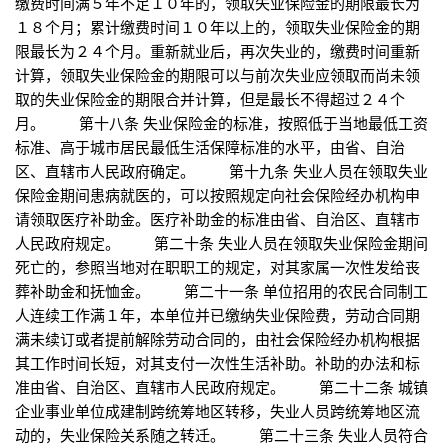
缴费时间满５年不足１０年的，领取失业保险金的期限最长为
１８个月；累计缴费时间１０年以上的，领取失业保险金的期
限最长为２４个月。重新就业后，再次失业的，缴费时间重新
计算，领取失业保险金的期限可以与前次失业应领取而尚未领
取的失业保险金的期限合并计算，但是最长不得超过２４个
月。 第十八条 失业保险金的标准，按照低于当地最低工资
标准、高于城市居民最低生活保障标准的水平，由省、自治
区、直辖市人民政府确定。 第十九条 失业人员在领取失业
保险金期间患病就医的，可以按照规定向社会保险经办机构申
请领取医疗补助金。医疗补助金的标准由省、自治区、直辖市
人民政府规定。 第二十条 失业人员在领取失业保险金期间
死亡的，参照当地对在职职工的规定，对其家属一次性发给丧
葬补助金和抚恤金。 第二十一条 单位招用的农民合同制工
人连续工作满１年，本单位并已缴纳失业保险费，劳动合同期
满未续订或者提前解除劳动合同的，由社会保险经办机构根据
其工作时间长短，对其支付一次性生活补助。补助的办法和标
准由省、自治区、直辖市人民政府规定。 第二十二条 城镇
企业事业单位成建制跨统筹地区转移，失业人员跨统筹地区流
动的，失业保险关系随之转迁。 第二十三条 失业人员符合