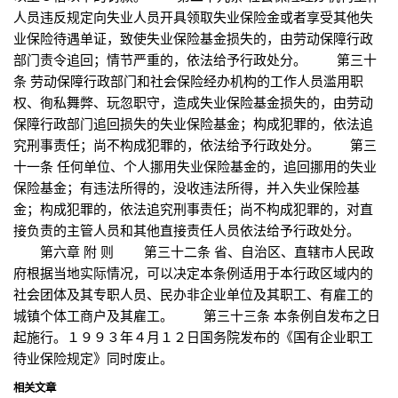
人员违反规定向失业人员开具领取失业保险金或者享受其他失
业保险待遇单证，致使失业保险基金损失的，由劳动保障行政
部门责令追回；情节严重的，依法给予行政处分。 第三十
条 劳动保障行政部门和社会保险经办机构的工作人员滥用职
权、徇私舞弊、玩忽职守，造成失业保险基金损失的，由劳动
保障行政部门追回损失的失业保险基金；构成犯罪的，依法追
究刑事责任；尚不构成犯罪的，依法给予行政处分。 第三
十一条 任何单位、个人挪用失业保险基金的，追回挪用的失业
保险基金；有违法所得的，没收违法所得，并入失业保险基
金；构成犯罪的，依法追究刑事责任；尚不构成犯罪的，对直
接负责的主管人员和其他直接责任人员依法给予行政处分。
第六章 附 则 第三十二条 省、自治区、直辖市人民政
府根据当地实际情况，可以决定本条例适用于本行政区域内的
社会团体及其专职人员、民办非企业单位及其职工、有雇工的
城镇个体工商户及其雇工。 第三十三条 本条例自发布之日
起施行。１９９３年４月１２日国务院发布的《国有企业职工
待业保险规定》同时废止。
相关文章