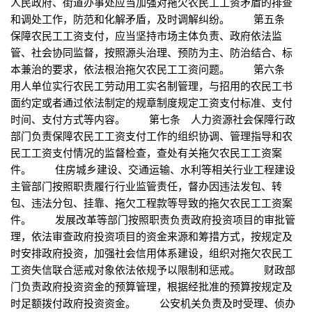
人民政府、街道办事处应当加强对拖欠农民工工资矛盾的排查
和调处工作，防范和化解矛盾，及时调解纠纷。 第五条
保障农民工工资支付，应当坚持市场主体负责、政府依法监
管、社会协同监督，按照源头治理、预防为主、防治结合、标
本兼治的要求，依法根治拖欠农民工工资问题。 第六条
用人单位实行农民工劳动用工实名制管理，与招用的农民工书
面约定或者通过依法制定的规章制度规定工资支付标准、支付
时间、支付方式等内容。 第七条 人力资源社会保障行政
部门负责保障农民工工资支付工作的组织协调、管理指导和农
民工工资支付情况的监督检查，查处有关拖欠农民工工资案
件。 住房城乡建设、交通运输、水利等相关行业工程建设
主管部门按照职责履行行业监管责任，督办因违法发包、转
包、违法分包、挂靠、拖欠工程款等导致的拖欠农民工工资案
件。 发展改革等部门按照职责负责政府投资项目的审批管
理，依法审查政府投资项目的资金来源和筹措方式，按规定及
时安排政府投资，加强社会信用体系建设，组织对拖欠农民工
工资失信联合惩戒对象依法依规予以限制和惩戒。 财政部
门负责政府投资资金的预算管理，根据经批准的预算按规定及
时足额拨付政府投资资金。 公安机关负责及时受理、侦办