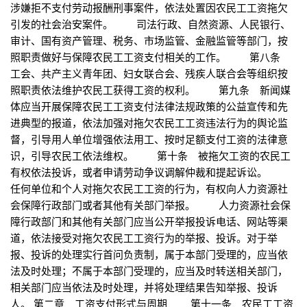
涉嫌拒不支付劳动报酬刑事案件，依法处置因农民工工资拖欠
引发的社会治安案件。 司法行政、自然资源、人民银行、
审计、国有资产管理、税务、市场监管、金融监管等部门，按
照职责做好与保障农民工工资支付相关的工作。 第八条
工会、共产主义青年团、妇女联合会、残疾人联合会等组织按
照职责依法维护农民工获得工资的权利。 第九条 新闻媒
体应当开展保障农民工工资支付法律法规政策的公益宣传和先
进典型的报道，依法加强对拖欠农民工工资违法行为的舆论监
督，引导用人单位增强依法用工、按时足额支付工资的法律意
识，引导农民工依法维权。 第十条 被拖欠工资的农民工
有权依法投诉，或者申请劳动争议调解仲裁和提起诉讼。
任何单位和个人对拖欠农民工工资的行为，有权向人力资源社
会保障行政部门或者其他有关部门举报。 人力资源社会保
障行政部门和其他有关部门应当公开举报投诉电话、网站等渠
道，依法接受对拖欠农民工工资行为的举报、投诉。对于举
报、投诉的处理实行首问负责制，属于本部门受理的，应当依
法及时处理；不属于本部门受理的，应当及时转送相关部门，
相关部门应当依法及时处理，并将处理结果告知举报、投诉
人。 第二章 工资支付形式与周期 第十一条 农民工工资