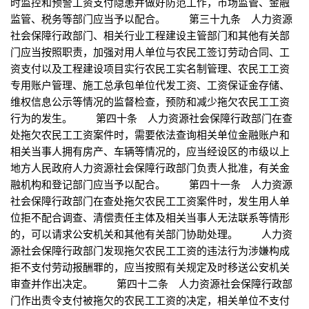
时监控和预警工资支付隐患并做好防范工作，市场监管、金融
监管、税务等部门应当予以配合。 第三十九条 人力资源
社会保障行政部门、相关行业工程建设主管部门和其他有关部
门应当按照职责，加强对用人单位与农民工签订劳动合同、工
资支付以及工程建设项目实行农民工实名制管理、农民工工资
专用账户管理、施工总承包单位代发工资、工资保证金存储、
维权信息公示等情况的监督检查，预防和减少拖欠农民工工资
行为的发生。 第四十条 人力资源社会保障行政部门在查
处拖欠农民工工资案件时，需要依法查询相关单位金融账户和
相关当事人拥有房产、车辆等情况的，应当经设区的市级以上
地方人民政府人力资源社会保障行政部门负责人批准，有关金
融机构和登记部门应当予以配合。 第四十一条 人力资源
社会保障行政部门在查处拖欠农民工工资案件时，发生用人单
位拒不配合调查、清偿责任主体及相关当事人无法联系等情形
的，可以请求公安机关和其他有关部门协助处理。 人力资
源社会保障行政部门发现拖欠农民工工资的违法行为涉嫌构成
拒不支付劳动报酬罪的，应当按照有关规定及时移送公安机关
审查并作出决定。 第四十二条 人力资源社会保障行政部
门作出责令支付被拖欠的农民工工资的决定，相关单位不支付