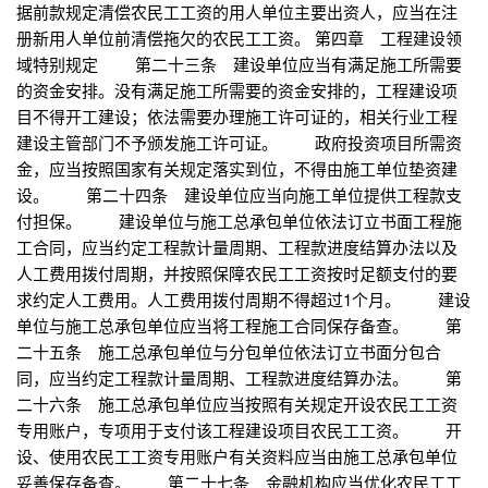
据前款规定清偿农民工工资的用人单位主要出资人，应当在注
册新用人单位前清偿拖欠的农民工工资。 第四章 工程建设领
域特别规定 第二十三条 建设单位应当有满足施工所需要
的资金安排。没有满足施工所需要的资金安排的，工程建设项
目不得开工建设；依法需要办理施工许可证的，相关行业工程
建设主管部门不予颁发施工许可证。 政府投资项目所需资
金，应当按照国家有关规定落实到位，不得由施工单位垫资建
设。 第二十四条 建设单位应当向施工单位提供工程款支
付担保。 建设单位与施工总承包单位依法订立书面工程施
工合同，应当约定工程款计量周期、工程款进度结算办法以及
人工费用拨付周期，并按照保障农民工工资按时足额支付的要
求约定人工费用。人工费用拨付周期不得超过1个月。 建设
单位与施工总承包单位应当将工程施工合同保存备查。 第
二十五条 施工总承包单位与分包单位依法订立书面分包合
同，应当约定工程款计量周期、工程款进度结算办法。 第
二十六条 施工总承包单位应当按照有关规定开设农民工工资
专用账户，专项用于支付该工程建设项目农民工工资。 开
设、使用农民工工资专用账户有关资料应当由施工总承包单位
妥善保存备查。 第二十七条 金融机构应当优化农民工工