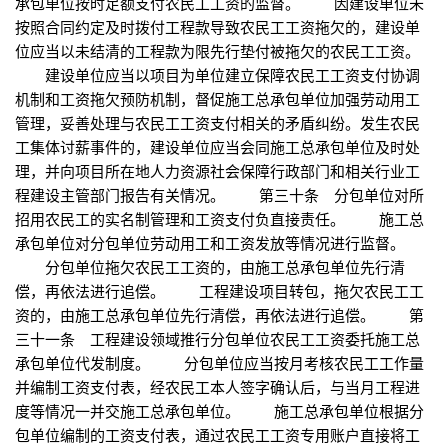
承包单位按时足额支付农民工工资的监督。 因建设单位未
按照合同约定及时拨付工程款导致农民工工资拖欠的，建设单
位应当以未结清的工程款为限先行垫付被拖欠的农民工工资。
建设单位应当以项目为单位建立保障农民工工资支付协调
机制和工资拖欠预防机制，督促施工总承包单位加强劳动用工
管理，妥善处理与农民工工资支付相关的矛盾纠纷。发生农民
工集体讨薪事件的，建设单位应当会同施工总承包单位及时处
理，并向项目所在地人力资源社会保障行政部门和相关行业工
程建设主管部门报告有关情况。 第三十条 分包单位对所
招用农民工的实名制管理和工资支付负直接责任。 施工总
承包单位对分包单位劳动用工和工资发放等情况进行监督。
分包单位拖欠农民工工资的，由施工总承包单位先行清
偿，再依法进行追偿。 工程建设项目转包，拖欠农民工工
资的，由施工总承包单位先行清偿，再依法进行追偿。 第
三十一条 工程建设领域推行分包单位农民工工资委托施工总
承包单位代发制度。 分包单位应当按月考核农民工工作量
并编制工资支付表，经农民工本人签字确认后，与当月工程进
度等情况一并交施工总承包单位。 施工总承包单位根据分
包单位编制的工资支付表，通过农民工工资专用账户直接将工