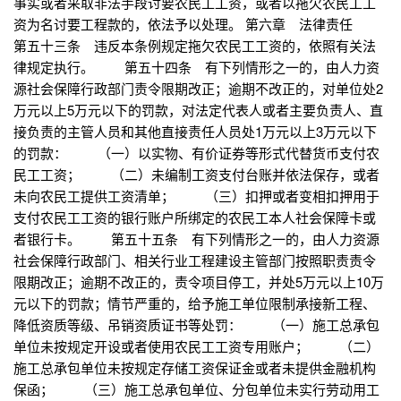
事实或者采取非法手段讨要农民工工资，或者以拖欠农民工工
资为名讨要工程款的，依法予以处理。 第六章 法律责任
第五十三条 违反本条例规定拖欠农民工工资的，依照有关法
律规定执行。 第五十四条 有下列情形之一的，由人力资
源社会保障行政部门责令限期改正；逾期不改正的，对单位处2
万元以上5万元以下的罚款，对法定代表人或者主要负责人、直
接负责的主管人员和其他直接责任人员处1万元以上3万元以下
的罚款： （一）以实物、有价证券等形式代替货币支付农
民工工资； （二）未编制工资支付台账并依法保存，或者
未向农民工提供工资清单； （三）扣押或者变相扣押用于
支付农民工工资的银行账户所绑定的农民工本人社会保障卡或
者银行卡。 第五十五条 有下列情形之一的，由人力资源
社会保障行政部门、相关行业工程建设主管部门按照职责责令
限期改正；逾期不改正的，责令项目停工，并处5万元以上10万
元以下的罚款；情节严重的，给予施工单位限制承接新工程、
降低资质等级、吊销资质证书等处罚： （一）施工总承包
单位未按规定开设或者使用农民工工资专用账户； （二）
施工总承包单位未按规定存储工资保证金或者未提供金融机构
保函； （三）施工总承包单位、分包单位未实行劳动用工