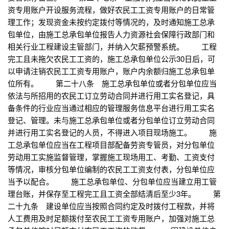
资专用账户开设服务流程，做好农民工工资专用账户的日常管
理工作；发现资金未按约定拨付等情况的，及时通知施工总承
包单位，由施工总承包单位报告人力资源社会保障行政部门和
相关行业工程建设主管部门，并纳入欠薪预警系统。 工程
完工且未拖欠农民工工资的，施工总承包单位公示30日后，可
以申请注销农民工工资专用账户，账户内余额归施工总承包单
位所有。 第二十八条 施工总承包单位或者分包单位应当
依法与所招用的农民工订立劳动合同并进行用工实名登记，具
备条件的行业应当通过相应的管理服务信息平台进行用工实名
登记、管理。未与施工总承包单位或者分包单位订立劳动合同
并进行用工实名登记的人员，不得进入项目现场施工。 施
工总承包单位应当在工程项目部配备劳资专管员，对分包单位
劳动用工实施监督管理，掌握施工现场用工、考勤、工资支付
等情况，审核分包单位编制的农民工工资支付表，分包单位应
当予以配合。 施工总承包单位、分包单位应当建立用工管
理台账，并保存至工程完工且工资全部结清后至少3年。 第
二十九条 建设单位应当按照合同约定及时拨付工程款，并将
人工费用及时足额拨付至农民工工资专用账户，加强对施工总