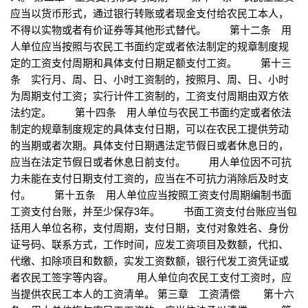
应当以货币形式，通过银行转账或者现金支付给农民工本人，
不得以实物或者有价证券等其他形式替代。 第十二条 用
人单位应当按照与农民工书面约定或者依法制定的规章制度规
定的工资支付周期和具体支付日期足额支付工资。 第十三
条 实行月、周、日、小时工资制的，按照月、周、日、小时
为周期支付工资；实行计件工资制的，工资支付周期由双方依
法约定。 第十四条 用人单位与农民工书面约定或者依法
制定的规章制度规定的具体支付日期，可以在农民工提供劳动
的当期或者次期。具体支付日期遇法定节假日或者休息日的，
应当在法定节假日或者休息日前支付。 用人单位因不可抗
力未能在支付日期支付工资的，应当在不可抗力消除后及时支
付。 第十五条 用人单位应当按照工资支付周期编制书面
工资支付台账，并至少保存3年。 书面工资支付台账应当包
括用人单位名称，支付周期，支付日期，支付对象姓名、身份
证号码、联系方式，工作时间，应发工资项目及数额，代扣、
代缴、扣除项目和数额，实发工资数额，银行代发工资凭证或
者农民工签字等内容。 用人单位向农民工支付工资时，应
当提供农民工本人的工资清单。 第三章 工资清偿 第十六