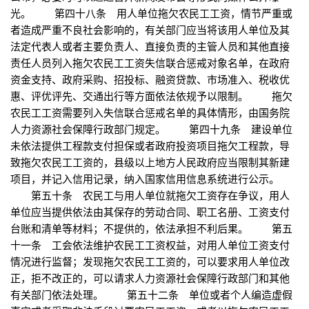
光。 第四十八条 用人单位拖欠农民工工资，情节严重或
者造成严重不良社会影响的，有关部门应当将该用人单位及其
法定代表人或者主要负责人、直接负责的主管人员和其他直接
责任人员列入拖欠农民工工资失信联合惩戒对象名单，在政府
资金支持、政府采购、招投标、融资贷款、市场准入、税收优
惠、评优评先、交通出行等方面依法依规予以限制。 拖欠
农民工工资需要列入失信联合惩戒名单的具体情形，由国务院
人力资源社会保障行政部门规定。 第四十九条 建设单位
未依法提供工程款支付担保或者政府投资项目拖欠工程款，导
致拖欠农民工工资的，县级以上地方人民政府应当限制其新建
项目，并记入信用记录，纳入国家信用信息系统进行公示。
第五十条 农民工与用人单位就拖欠工资存在争议，用人
单位应当提供依法由其保存的劳动合同、职工名册、工资支付
台账和清单等材料；不提供的，依法承担不利后果。 第五
十一条 工会依法维护农民工工资权益，对用人单位工资支付
情况进行监督；发现拖欠农民工工资的，可以要求用人单位改
正，拒不改正的，可以请求人力资源社会保障行政部门和其他
有关部门依法处理。 第五十二条 单位或者个人编造虚假