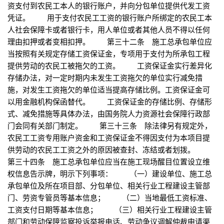
资支付到农民工本人的银行账户，并向分包单位提供代发工资
凭证。 用于支付农民工工资的银行账户所绑定的农民工本
人社会保障卡或者银行卡，用人单位或者其他人员不得以任何
理由扣押或者变相扣押。 第三十二条 施工总承包单位应
当按照有关规定存储工资保证金，专项用于支付为所承包工程
提供劳动的农民工被拖欠的工资。 工资保证金实行差异化
存储办法，对一定时期内未发生工资拖欠的单位实行减免措
施，对发生工资拖欠的单位适当提高存储比例。工资保证金可
以用金融机构保函替代。 工资保证金的存储比例、存储形
式、减免措施等具体办法，由国务院人力资源社会保障行政部
门会同有关部门制定。 第三十三条 除法律另有规定外，
农民工工资专用账户资金和工资保证金不得因支付为本项目提
供劳动的农民工工资之外的原因被查封、冻结或者划拨。
第三十四条 施工总承包单位应当在施工现场醒目位置设立维
权信息告示牌，明示下列事项： （一）建设单位、施工总
承包单位及所在项目部、分包单位、相关行业工程建设主管部
门、劳资专管员等基本信息； （二）当地最低工资标准、
工资支付日期等基本信息； （三）相关行业工程建设主管
部门和劳动保障监察投诉举报电话、劳动争议调解仲裁申请渠