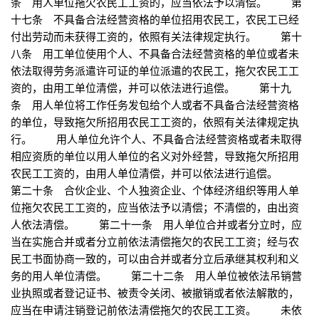
条 用人单位拖欠农民工工资的，应当依法予以清偿。 第
十七条 不具备合法经营资格的单位招用农民工，农民工已经
付出劳动而未获得工资的，依照有关法律规定执行。 第十
八条 用工单位使用个人、不具备合法经营资格的单位或者未
依法取得劳务派遣许可证的单位派遣的农民工，拖欠农民工工
资的，由用工单位清偿，并可以依法进行追偿。 第十九
条 用人单位将工作任务发包给个人或者不具备合法经营资格
的单位，导致拖欠所招用农民工工资的，依照有关法律规定执
行。 用人单位允许个人、不具备合法经营资格或者未取得
相应资质的单位以用人单位的名义对外经营，导致拖欠所招用
农民工工资的，由用人单位清偿，并可以依法进行追偿。
第二十条 合伙企业、个人独资企业、个体经济组织等用人单
位拖欠农民工工资的，应当依法予以清偿；不清偿的，由出资
人依法清偿。 第二十一条 用人单位合并或者分立时，应
当在实施合并或者分立前依法清偿拖欠的农民工工资；经与农
民工书面协商一致的，可以由合并或者分立后承继其权利和义
务的用人单位清偿。 第二十二条 用人单位被依法吊销营
业执照或者登记证书、被责令关闭、被撤销或者依法解散的，
应当在申请注销登记前依法清偿拖欠的农民工工资。 未依