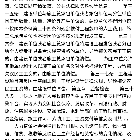
道、法律援助申请渠道、公共法律服务热线等信息。 第三
十五条 建设单位与施工总承包单位或者承包单位与分包单位
因工程数量、质量、造价等产生争议的，建设单位不得因争议
不按照本条例第二十四条的规定拨付工程款中的人工费用，施
工总承包单位也不得因争议不按照规定代发工资。 第三十
六条 建设单位或者施工总承包单位将建设工程发包或者分包
给个人或者不具备合法经营资格的单位，导致拖欠农民工工资
的，由建设单位或者施工总承包单位清偿。 施工单位允许
其他单位和个人以施工单位的名义对外承揽建设工程，导致拖
欠农民工工资的，由施工单位清偿。 第三十七条 工程建
设项目违反国土空间规划、工程建设等法律法规，导致拖欠农
民工工资的，由建设单位清偿。 第五章 监督检查 第三十
八条 县级以上地方人民政府应当建立农民工工资支付监控预
警平台，实现人力资源社会保障、发展改革、司法行政、财
政、住房城乡建设、交通运输、水利等部门的工程项目审批、
资金落实、施工许可、劳动用工、工资支付等信息及时共享。
人力资源社会保障行政部门根据水电燃气供应、物业管
理、信贷、税收等反映企业生产经营相关指标的变化情况，及