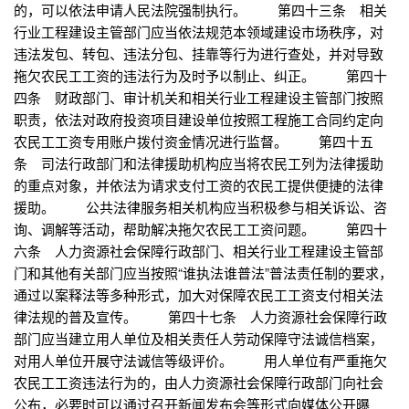
的，可以依法申请人民法院强制执行。 第四十三条 相关
行业工程建设主管部门应当依法规范本领域建设市场秩序，对
违法发包、转包、违法分包、挂靠等行为进行查处，并对导致
拖欠农民工工资的违法行为及时予以制止、纠正。 第四十
四条 财政部门、审计机关和相关行业工程建设主管部门按照
职责，依法对政府投资项目建设单位按照工程施工合同约定向
农民工工资专用账户拨付资金情况进行监督。 第四十五
条 司法行政部门和法律援助机构应当将农民工列为法律援助
的重点对象，并依法为请求支付工资的农民工提供便捷的法律
援助。 公共法律服务相关机构应当积极参与相关诉讼、咨
询、调解等活动，帮助解决拖欠农民工工资问题。 第四十
六条 人力资源社会保障行政部门、相关行业工程建设主管部
门和其他有关部门应当按照“谁执法谁普法”普法责任制的要求，
通过以案释法等多种形式，加大对保障农民工工资支付相关法
律法规的普及宣传。 第四十七条 人力资源社会保障行政
部门应当建立用人单位及相关责任人劳动保障守法诚信档案，
对用人单位开展守法诚信等级评价。 用人单位有严重拖欠
农民工工资违法行为的，由人力资源社会保障行政部门向社会
公布，必要时可以通过召开新闻发布会等形式向媒体公开曝