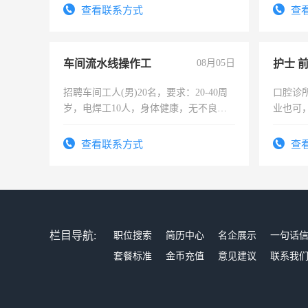
太太等
查看联系方式
查
车间流水线操作工
08月05日
护士 
招聘车间工人(男)20名，要求：20-40周
口腔诊
岁，电焊工10人，身体健康，无不良嗜
业也可
好。薪资：4500-7000元，标准八人间住
强。面
宿，免费发放劳保用品，两班倒，每月
查看联系方式
查
25号准时发放工资，工作时间10小时
栏目导航:
职位搜索
简历中心
名企展示
一句话
套餐标准
金币充值
意见建议
联系我