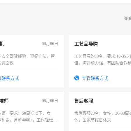
查
机
08月06日
工艺品导购
车安全驾驶经验，遵纪守法，管
工艺品导购10名，要求;18-35
薪资面议
佳，沟通能力强，有团队合作
上进心，有工作经验者优先！
看联系方式
查看联系方式
洁师
08月06日
售后客服
洁师。要求：50周岁以下、女
售后客服20名，女性，20-30
利索，月薪4000+，工作轻松，
休，国家节假日休息
活，不需坐班，适合宝妈、全职