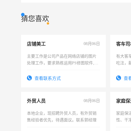
猜您喜欢
店铺美工
08月06日
客车司
主要工作是公司产品在网络店铺的图片
有大客
处理工作，要求熟练运用PS修图软件,工
吃注，
作时间每天8小时，待遇优厚。
查看联系方式
查
外贸人员
08月06日
家庭保
本地企业，现招聘外贸人员，有外贸销
家庭保
售经验者优先，待遇面议。联系郭经理
性、干净
时间灵