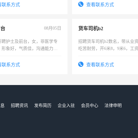
。
看联系方式
查看联系方式
前台
08月05日
货车司机b2
所聘护士及前台，女，非医学专
招聘货车司机b2数名，带从业
，形象好，气质佳，沟通能力
吃苦耐劳，开6米8，9米6，工
试，周日休息。
看联系方式
查看联系方式
信息
招聘资讯
发布简历
企业入驻
会员中心
法律申明
们