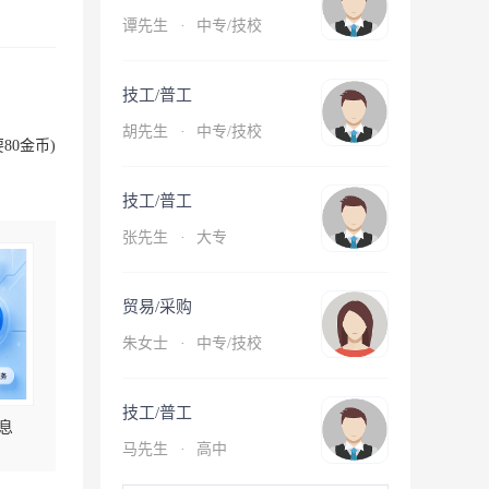
谭先生
·
中专/技校
技工/普工
胡先生
·
中专/技校
80金币)
技工/普工
张先生
·
大专
贸易/采购
朱女士
·
中专/技校
技工/普工
息
马先生
·
高中